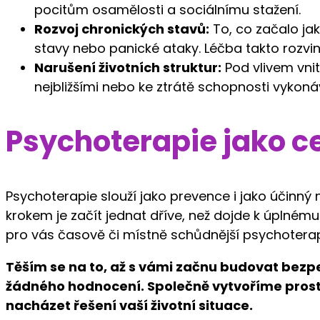
pocitům osamělosti a sociálnímu stažení.
Rozvoj chronických stavů:
To, co začalo ja
stavy nebo panické ataky. Léčba takto rozvi
Narušení životních struktur:
Pod vlivem vni
nejbližšími nebo ke ztrátě schopnosti vykoná
Psychoterapie jako ces
Psychoterapie slouží jako prevence i jako účinný 
krokem je začít jednat dříve, než dojde k úplnému 
pro vás časově či místně schůdnější psychoterapi
Těším se na to, až s vámi začnu budovat bezp
žádného hodnocení. Společně vytvoříme prost
nacházet řešení vaší životní situace.