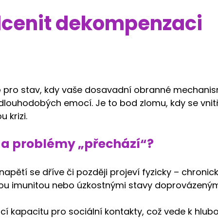
odcenit dekompenzaci
e
pro stav, kdy vaše dosavadní obranné mechani
dlouhodobých emocí. Je to bod zlomu, kdy se vnit
krizi.
ší a problémy „přechází“?
apětí se dříve či později projeví fyzicky – chronic
enou imunitou nebo úzkostnými stavy doprovázený
í kapacitu pro sociální kontakty, což vede k hlu