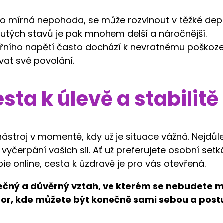
ko mírná nepohoda, se může rozvinout v těžké dep
nutých stavů je pak mnohem delší a náročnější.
třního napětí často dochází k nevratnému poškoze
vat své povolání.
ta k úlevě a stabilitě
nástroj v momentě, kdy už je situace vážná. Nejdůle
vyčerpání vašich sil. Ať už preferujete osobní setk
e online, cesta k úzdravě je pro vás otevřená.
ečný a důvěrný vztah, ve kterém se nebudete 
or, kde můžete být konečně sami sebou a pos