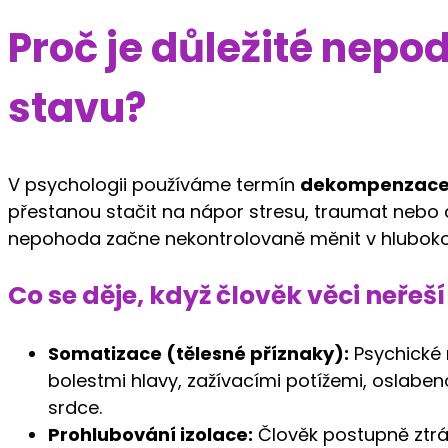
Proč je důležité nep
stavu?
V psychologii používáme termín
dekompenzac
přestanou stačit na nápor stresu, traumat nebo 
nepohoda začne nekontrolovaně měnit v hlubokou 
Co se děje, když člověk věci neře
Somatizace (tělesné příznaky):
Psychické n
bolestmi hlavy, zažívacími potížemi, oslab
srdce.
Prohlubování izolace:
Člověk postupně ztrác