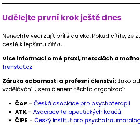
Udělejte první krok ještě dnes
Nenechte věci zajít příliš daleko. Pokud cítíte, 
cestě k lepšímu zítřku.
Více informací o mé praxi, metodách a možno
frenstat.cz
Záruka odbornosti a profesní členství:
Jako od
vzdělávání. Jsem členem těchto organizací:
ČAP
–
Česká asociace pro psychoterapii
ATK
–
Asociace terapeutických koučů
ČIPE
–
Český institut pro psychotraumatolog