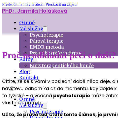
Přeskočit na hlavní obsah
Přeskočit na zápatí
PhDr. Jarmila Holášková
O mně
Mé služby
Psychoterapie
Párová terapie
EMDR metoda
Pro odborníky a firmy
Proč neodkládat péči o duši?
Kurzy
Kurz terapeutického kouče
Blog
Kontakt
Cítíte, že se s vámi v poslední době něco děje, ale
návštěvu odborníka až do momentu, kdy dojde k úp
to fyzické – a včasná
psychoterapie
může zabrán
O mně
vlastních potřeb.
Mé služby
Psychoterapie
Už to, že právě teď čtete tento článek, je prvn
Párová terapie