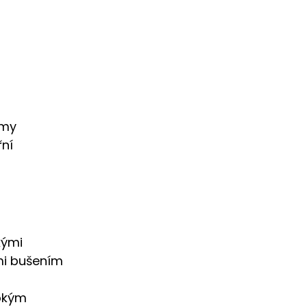
smy
řní
kými
mi bušením
bokým