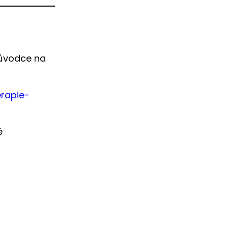
průvodce na
rapie-
é