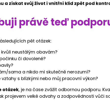
a získat svůj život i vnitřní klid zpět pod kontro
ebuji právě teď podpor
sledujících pět otázek:
 kvůli neustálým obavám?
počinku či dovolené?
bavily?
sám/sama a nikdo mi skutečně nerozumí?
 vztahy s blízkými nebo můj pracovní výkon?
ce otázek
, je na čase zvážit odbornou podporu. Kval
ak projevem velké odvahy a zodpovědnosti vůči s