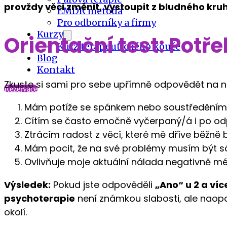
provždy věci změnit, vystoupit z bludného kruhu 
EMDR metoda
Pro odborníky a firmy
Kurzy
Orientační test: Potř
Kurz terapeutického kouče
Blog
Kontakt
Zkuste si sami pro sebe upřímně odpovědět na ná
Rezervace
Mám potíže se spánkem nebo soustředěním
Cítím se často emočně vyčerpaný/á i po od
Ztrácím radost z věcí, které mě dříve běžně 
Mám pocit, že na své problémy musím být 
Ovlivňuje moje aktuální nálada negativně mé
Výsledek:
Pokud jste odpověděli
„Ano“ u 2 a ví
psychoterapie
není známkou slabosti, ale naop
okolí.