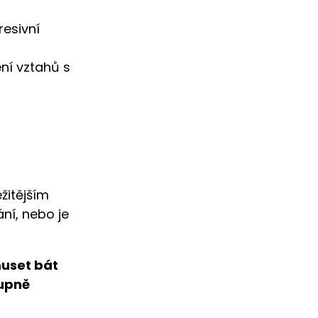
resivní
ní vztahů s
žitějším
ání, nebo je
muset bát
tupně