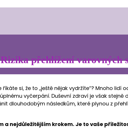
 Rizika přehlížení varovných 
 říkáte si, že to „ještě nějak vydržíte“? Mnoho lidí 
lnému vyčerpání. Duševní zdraví je však stejně d
it dlouhodobým následkům, které plynou z přehlí
ím a nejdůležitějším krokem. Je to vaše příležito