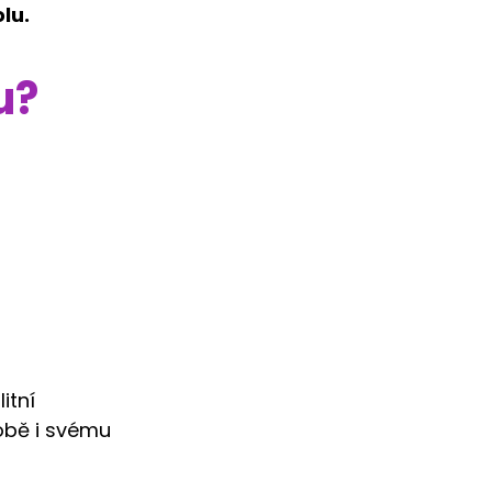
lu.
u?
itní
obě i svému