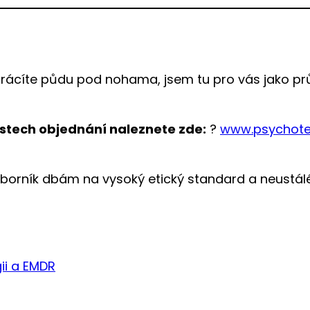
že ztrácíte půdu pod nohama, jsem tu pro vás jako 
stech objednání naleznete zde:
?
www.psychote
borník dbám na vysoký etický standard a neustál
ii a EMDR