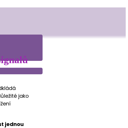
signalů
odkládá
ůležité jako
žení
st jednou